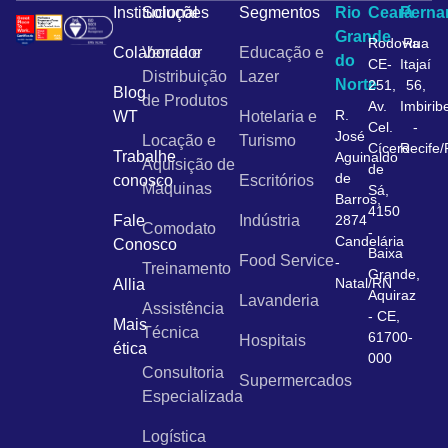
Institucional
Soluções
Segmentos
Rio
Ceará
Pern
Grande
Rodovia
Rua
Colaborador
Venda e
Educação e
do
CE-
Itajaí
Distribuição
Lazer
Norte
251,
56,
Blog
de Produtos
Av.
Imbirib
R.
WT
Hotelaria e
Cel.
-
José
Locação e
Turismo
Cícero
Recife
Trabalhe
Aguinaldo
Aquisição de
de
de
conosco
Escritórios
Máquinas
Sá,
Barros,
4150
Fale
Indústria
2874
Comodato
-
Candelária
Conosco
Baixa
Food Service
-
Treinamento
Grande,
Natal/RN
Allia
Aquiraz
Lavanderia
Assistência
- CE,
Mais
Técnica
61700-
Hospitais
ética
000
Consultoria
Supermercados
Especializada
Logística