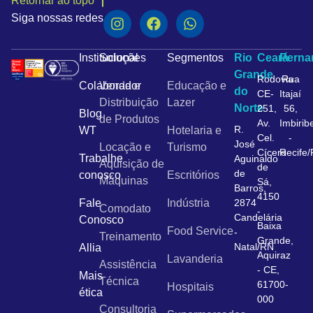
Retornar ao topo
Siga nossas redes
Institucional
Soluções
Segmentos
Rio
Ceará
Pern
Grande
Rodovia
Rua
Colaborador
Venda e
Educação e
do
CE-
Itajaí
Distribuição
Lazer
Norte
251,
56,
Blog
de Produtos
Av.
Imbirib
R.
WT
Hotelaria e
Cel.
-
José
Locação e
Turismo
Cícero
Recife
Trabalhe
Aguinaldo
Aquisição de
de
de
conosco
Escritórios
Máquinas
Sá,
Barros,
4150
Fale
Indústria
2874
Comodato
-
Candelária
Conosco
Baixa
Food Service
-
Treinamento
Grande,
Natal/RN
Allia
Aquiraz
Lavanderia
Assistência
- CE,
Mais
Técnica
61700-
Hospitais
ética
000
Consultoria