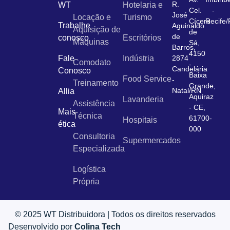
R.
WT
Hotelaria e
Cel.
-
José
Locação e
Turismo
Cícero
Recife
Trabalhe
Aguinaldo
Aquisição de
de
de
conosco
Escritórios
Máquinas
Sá,
Barros,
4150
Fale
Indústria
2874
Comodato
-
Candelária
Conosco
Baixa
Food Service
-
Treinamento
Grande,
Natal/RN
Allia
Aquiraz
Lavanderia
Assistência
- CE,
Mais
Técnica
61700-
Hospitais
ética
000
Consultoria
Supermercados
Especializada
Logística
Própria
© 2025 WT Distribuidora | Todos os direitos reservados
Desenvolvido por
Colina Tech