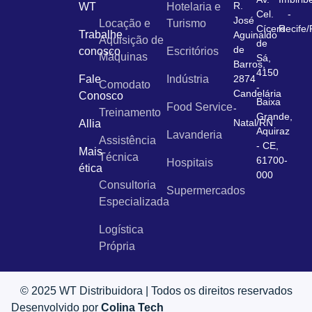
R.
WT
Hotelaria e
Cel.
-
José
Locação e
Turismo
Cícero
Recife
Trabalhe
Aguinaldo
Aquisição de
de
de
conosco
Escritórios
Máquinas
Sá,
Barros,
4150
Fale
Indústria
2874
Comodato
-
Candelária
Conosco
Baixa
Food Service
-
Treinamento
Grande,
Natal/RN
Allia
Aquiraz
Lavanderia
Assistência
- CE,
Mais
Técnica
61700-
Hospitais
ética
000
Consultoria
Supermercados
Especializada
Logística
Própria
© 2025 WT Distribuidora | Todos os direitos reservados
Desenvolvido por
Colina Tech