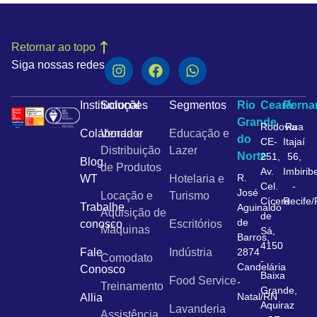
Retornar ao topo
Siga nossas redes
Institucional
Soluções
Segmentos
Rio
Ceará
Pern
Grande
Rodovia
Rua
Colaborador
Venda e
Educação e
do
CE-
Itajaí
Distribuição
Lazer
Norte
251,
56,
Blog
de Produtos
Av.
Imbirib
R.
WT
Hotelaria e
Cel.
-
José
Locação e
Turismo
Cícero
Recife
Trabalhe
Aguinaldo
Aquisição de
de
de
conosco
Escritórios
Máquinas
Sá,
Barros,
4150
Fale
Indústria
2874
Comodato
-
Candelária
Conosco
Baixa
Food Service
-
Treinamento
Grande,
Natal/RN
Allia
Aquiraz
Lavanderia
Assistência