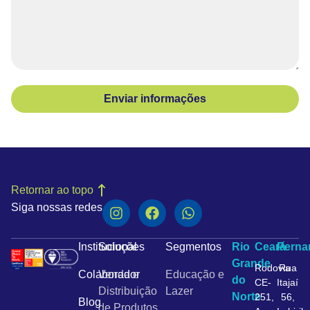
Enviar informações
Retornar ao topo
Siga nossas redes
Institucional
Soluções
Segmentos
Rio
Ceará
Pern
Grande
Rodovia
Rua
Colaborador
Venda e
Educação e
do
CE-
Itajaí
Distribuição
Lazer
Norte
251,
56,
Blog
de Produtos