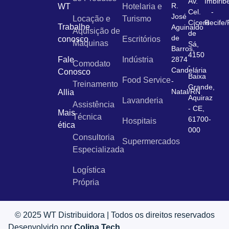
Av.
Imbirib
R.
WT
Hotelaria e
Cel.
-
José
Locação e
Turismo
Cícero
Recife
Trabalhe
Aguinaldo
Aquisição de
de
de
conosco
Escritórios
Máquinas
Sá,
Barros,
4150
Fale
Indústria
2874
Comodato
-
Candelária
Conosco
Baixa
Food Service
-
Treinamento
Grande,
Natal/RN
Allia
Aquiraz
Lavanderia
Assistência
- CE,
Mais
Técnica
61700-
Hospitais
ética
000
Consultoria
Supermercados
Especializada
Logística
Própria
© 2025 WT Distribuidora | Todos os direitos reservados
Desenvolvido por
Colina Tech