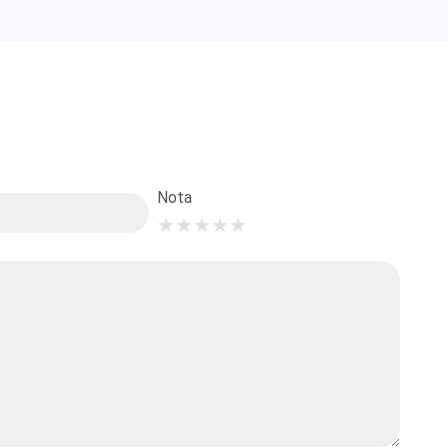
Nota
★
★
★
★
★