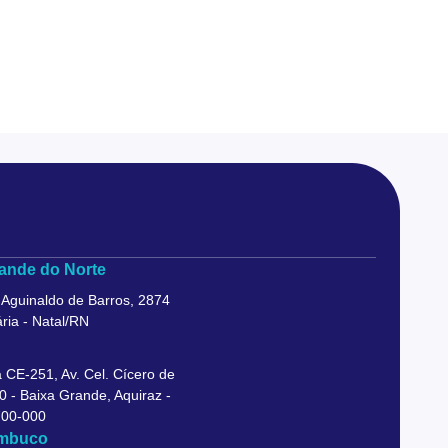
ande do Norte
 Aguinaldo de Barros, 2874
ria - Natal/RN
 CE-251, Av. Cel. Cícero de
0 - Baixa Grande, Aquiraz -
700-000
mbuco