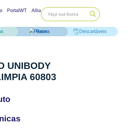
o
PortalWT
Allia
as
Panos
Descartáveis
O UNIBODY
IMPIA 60803
uto
cnicas