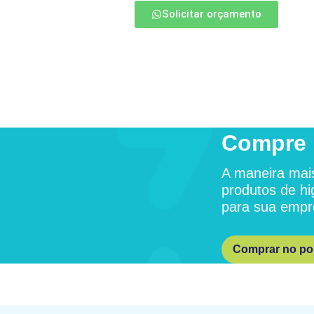
Solicitar orçamento
Compre 
A maneira mais
produtos de hi
para sua empr
Comprar no por