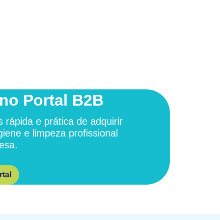
no Portal B2B
 rápida e prática de adquirir
giene e limpeza profissional
esa.
tal