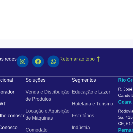
as redes
Retornar ao topo
ucional
Soluções
Segmentos
Rio Gr
R. José
orador
Venda e Distribuição
Educação e Lazer
Candelá
de Produtos
Ceará
 WT
Hotelaria e Turismo
Locação e Aquisição
Rodovia
lhe conosco
Escritórios
Sá, 415
de Máquinas
CE, 61
 Conosco
Indústria
Comodato
Perna