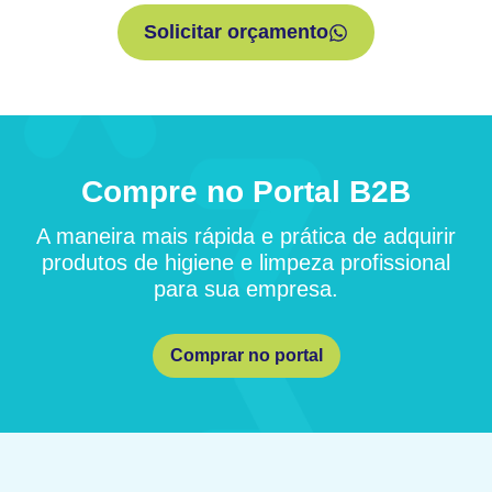
Solicitar orçamento
Compre no Portal B2B
A maneira mais rápida e prática de adquirir
produtos de higiene e limpeza profissional
para sua empresa.
Comprar no portal