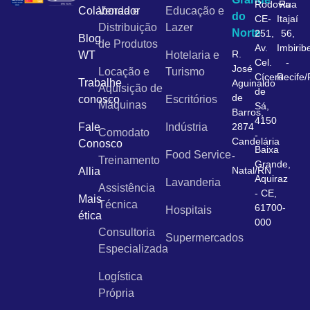
Rodovia
Rua
Colaborador
Venda e
Educação e
do
CE-
Itajaí
Distribuição
Lazer
Norte
251,
56,
Blog
de Produtos
Av.
Imbirib
R.
WT
Hotelaria e
Cel.
-
José
Locação e
Turismo
Cícero
Recife
Trabalhe
Aguinaldo
Aquisição de
de
de
conosco
Escritórios
Máquinas
Sá,
Barros,
4150
Fale
Indústria
2874
Comodato
-
Candelária
Conosco
Baixa
Food Service
-
Treinamento
Grande,
Natal/RN
Allia
Aquiraz
Lavanderia
Assistência
- CE,
Mais
Técnica
61700-
Hospitais
ética
000
Consultoria
Supermercados
Especializada
Logística
Própria