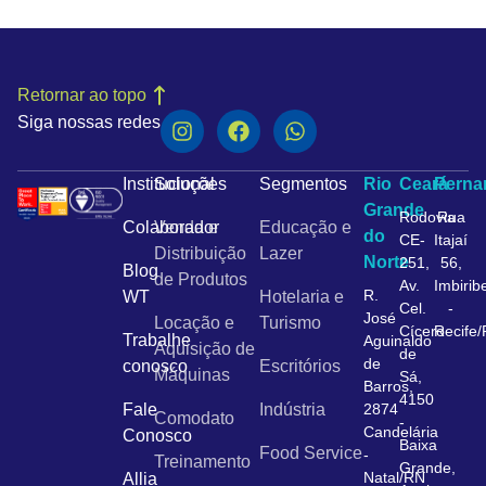
Retornar ao topo
Siga nossas redes
Institucional
Soluções
Segmentos
Rio
Ceará
Pern
Grande
Rodovia
Rua
Colaborador
Venda e
Educação e
do
CE-
Itajaí
Distribuição
Lazer
Norte
251,
56,
Blog
de Produtos
Av.
Imbirib
R.
WT
Hotelaria e
Cel.
-
José
Locação e
Turismo
Cícero
Recife
Trabalhe
Aguinaldo
Aquisição de
de
de
conosco
Escritórios
Máquinas
Sá,
Barros,
4150
Fale
Indústria
2874
Comodato
-
Candelária
Conosco
Baixa
Food Service
-
Treinamento
Grande,
Natal/RN
Allia