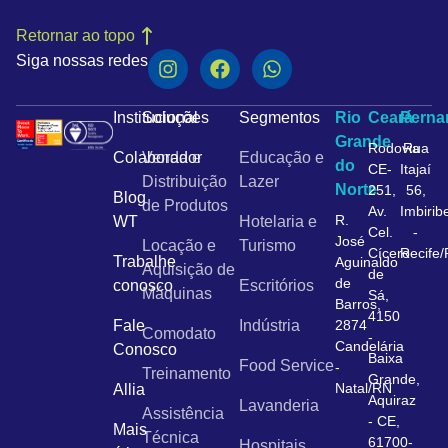
Retornar ao topo
Siga nossas redes
Institucional
Soluções
Segmentos
Rio
Ceará
Pern
Grande
Rodovia
Rua
Colaborador
Venda e
Educação e
do
CE-
Itajaí
Distribuição
Lazer
Norte
251,
56,
Blog
de Produtos
Av.
Imbirib
R.
WT
Hotelaria e
Cel.
-
José
Locação e
Turismo
Cícero
Recife
Trabalhe
Aguinaldo
Aquisição de
de
de
conosco
Escritórios
Máquinas
Sá,
Barros,
4150
Fale
Indústria
2874
Comodato
-
Candelária
Conosco
Baixa
Food Service
-
Treinamento
Grande,
Natal/RN
Allia
Aquiraz
Lavanderia
Assistência
- CE,
Mais
Técnica
61700-
Hospitais