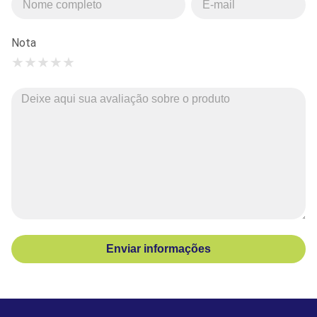
Nota
★
★
★
★
★
Enviar informações