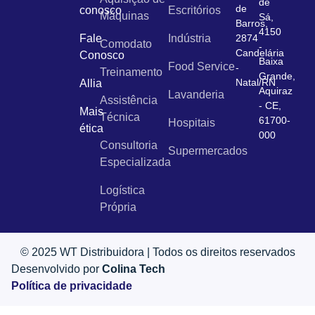
de
de
conosco
Escritórios
Máquinas
Sá,
Barros,
4150
Fale
Indústria
2874
Comodato
-
Candelária
Conosco
Baixa
Food Service
-
Treinamento
Grande,
Natal/RN
Allia
Aquiraz
Lavanderia
Assistência
- CE,
Mais
Técnica
61700-
Hospitais
ética
000
Consultoria
Supermercados
Especializada
Logística
Própria
© 2025 WT Distribuidora | Todos os direitos reservados
Desenvolvido por
Colina Tech
Política de privacidade