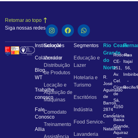
Retornar ao topo
Siga nossas redes
Institucional
Soluções
Segmentos
Rio
Ceará
Pern
Grande
Rodovia
Rua
Colaborador
Venda e
Educação e
do
CE-
Itajaí
Distribuição
Lazer
Norte
251,
56,
Blog
de Produtos
Av.
Imbirib
R.
WT
Hotelaria e
Cel.
-
José
Locação e
Turismo
Cícero
Recife
Trabalhe
Aguinaldo
Aquisição de
de
de
conosco
Escritórios
Máquinas
Sá,
Barros,
4150
Fale
Indústria
2874
Comodato
-
Candelária
Conosco
Baixa
Food Service
-
Treinamento
Grande,
Natal/RN
Allia
Aquiraz
Lavanderia
Assistência