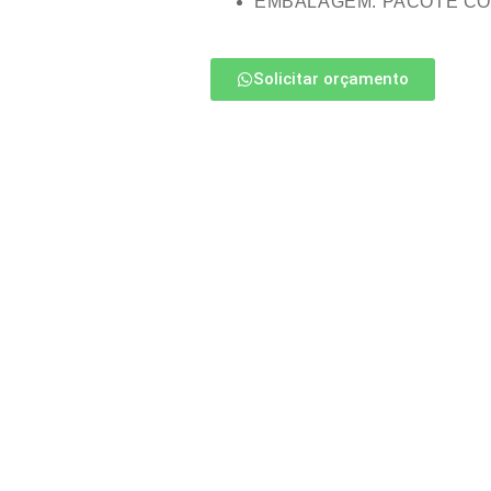
EMBALAGEM: PACOTE CO
Solicitar orçamento
Compre 
A maneira mais
produtos de hi
para sua empr