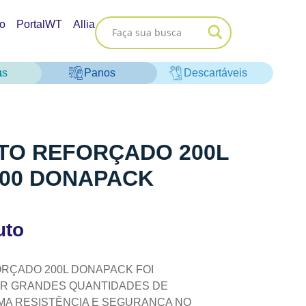
o
PortalWT
Allia
as
Panos
Descartáveis
ETO REFORÇADO 200L
100 DONAPACK
uto
ORÇADO 200L DONAPACK FOI
AR GRANDES QUANTIDADES DE
MA RESISTÊNCIA E SEGURANÇA NO