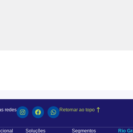
as redes
Retornar ao topo
ucional
Soluções
Segmentos
Rio Gr