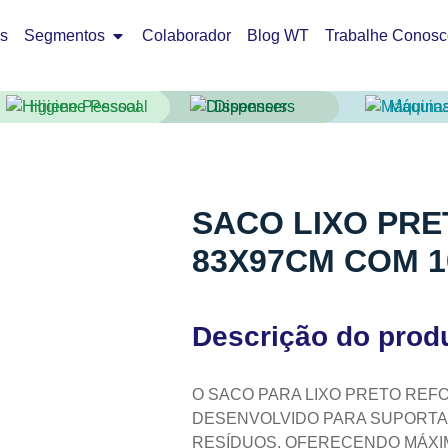
os
Segmentos
Colaborador
Blog WT
Trabalhe Conosc
Higiene Pessoal
Dispensers
Máquin
SACO LIXO PR
83X97CM COM 
Descrição do prod
O SACO PARA LIXO PRETO REF
DESENVOLVIDO PARA SUPORT
RESÍDUOS, OFERECENDO MÁXI