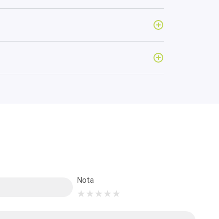
Nota
★
★
★
★
★