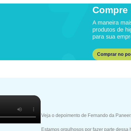
Compre 
A maneira mais
produtos de hi
para sua empr
Comprar no por
Veja o depoimento de Fernando da Paneer,
Estamos orgulhosos por fazer parte dessa 