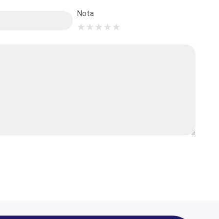
Nota
★
★
★
★
★