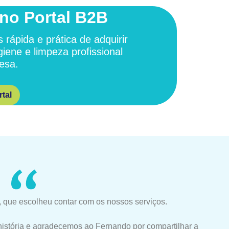
no Portal B2B
 rápida e prática de adquirir
giene e limpeza profissional
esa.
tal
 que escolheu contar com os nossos serviços.
história e agradecemos ao Fernando por compartilhar a