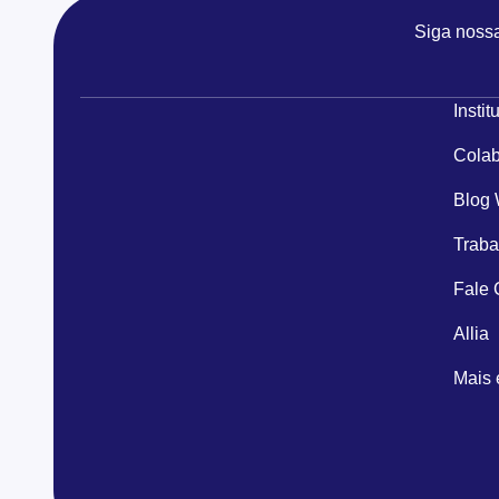
Siga noss
Instit
Colab
Blog
Traba
Fale
Allia
Mais 