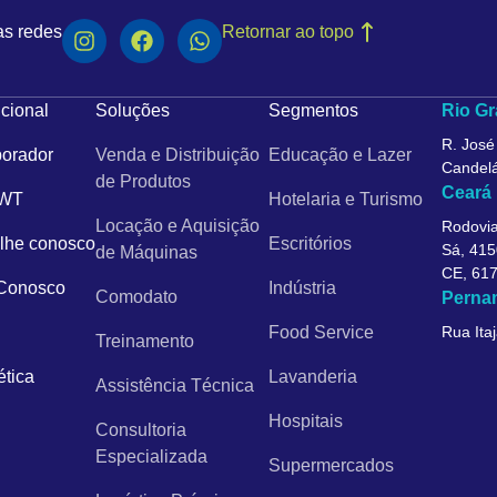
as redes
Retornar ao topo
ucional
Soluções
Segmentos
Rio Gr
R. José
orador
Venda e Distribuição
Educação e Lazer
Candelá
de Produtos
Ceará
 WT
Hotelaria e Turismo
Locação e Aquisição
Rodovia
lhe conosco
Escritórios
Sá, 415
de Máquinas
CE, 61
 Conosco
Indústria
Comodato
Perna
Food Service
Rua Itaj
Treinamento
ética
Lavanderia
Assistência Técnica
Hospitais
Consultoria
Especializada
Supermercados