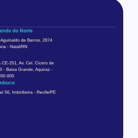
ande do Norte
 Aguinaldo de Barros, 2874
ria - Natal/RN
 CE-251, Av. Cel. Cícero de
0 - Baixa Grande, Aquiraz -
700-000
mbuco
aí 56, Imbiribeira - Recife/PE