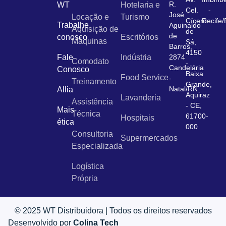
R.
WT
Hotelaria e
Cel.
-
José
Locação e
Turismo
Cícero
Recife
Trabalhe
Aguinaldo
Aquisição de
de
de
conosco
Escritórios
Máquinas
Sá,
Barros,
4150
Fale
Indústria
2874
Comodato
-
Candelária
Conosco
Baixa
Food Service
-
Treinamento
Grande,
Natal/RN
Allia
Aquiraz
Lavanderia
Assistência
- CE,
Mais
Técnica
61700-
Hospitais
ética
000
Consultoria
Supermercados
Especializada
Logística
Própria
© 2025 WT Distribuidora | Todos os direitos reservados
Desenvolvido por
Colina Tech