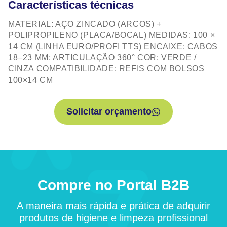
Características técnicas
MATERIAL: AÇO ZINCADO (ARCOS) +
POLIPROPILENO (PLACA/BOCAL) MEDIDAS: 100 ×
14 CM (LINHA EURO/PROFI TTS) ENCAIXE: CABOS
18–23 MM; ARTICULAÇÃO 360° COR: VERDE /
CINZA COMPATIBILIDADE: REFIS COM BOLSOS
100×14 CM
Solicitar orçamento
Compre no Portal B2B
A maneira mais rápida e prática de adquirir
produtos de higiene e limpeza profissional