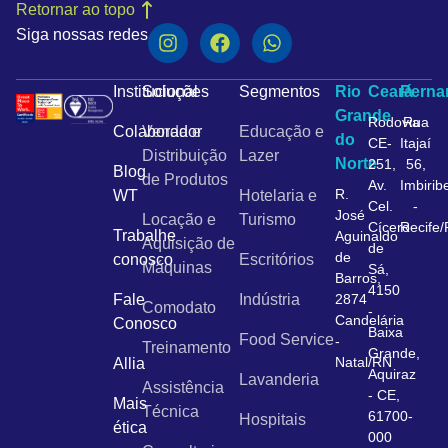
Retornar ao topo
Siga nossas redes
Institucional
Soluções
Segmentos
Rio
Ceará
Pern
Grande
Rodovia
Rua
Colaborador
Venda e
Educação e
do
CE-
Itajaí
Distribuição
Lazer
Norte
251,
56,
Blog
de Produtos
Av.
Imbirib
R.
WT
Hotelaria e
Cel.
-
José
Locação e
Turismo
Cícero
Recife
Trabalhe
Aguinaldo
Aquisição de
de
de
conosco
Escritórios
Máquinas
Sá,
Barros,
4150
Fale
Indústria
2874
Comodato
-
Candelária
Conosco
Baixa
Food Service
-
Treinamento
Grande,
Natal/RN
Allia
Aquiraz
Lavanderia
Assistência
- CE,
Mais
Técnica
61700-
Hospitais
ética
000