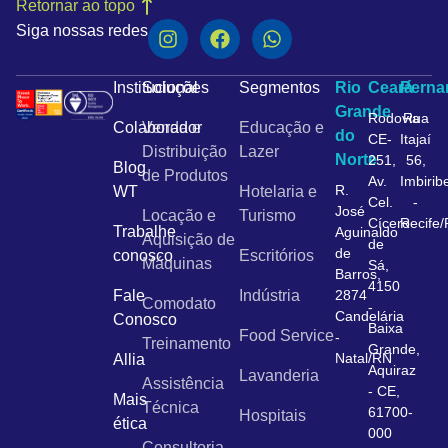
Retornar ao topo
Siga nossas redes
Institucional
Soluções
Segmentos
Rio
Ceará
Pern
Grande
Rodovia
Rua
Colaborador
Venda e
Educação e
do
CE-
Itajaí
Distribuição
Lazer
Norte
251,
56,
Blog
de Produtos
Av.
Imbirib
R.
WT
Hotelaria e
Cel.
-
José
Locação e
Turismo
Cícero
Recife
Trabalhe
Aguinaldo
Aquisição de
de
de
conosco
Escritórios
Máquinas
Sá,
Barros,
4150
Fale
Indústria
2874
Comodato
-
Candelária
Conosco
Baixa
Food Service
-
Treinamento
Grande,
Natal/RN
Allia
Aquiraz
Lavanderia
Assistência
- CE,
Mais
Técnica
61700-
Hospitais
ética
000
Consultoria