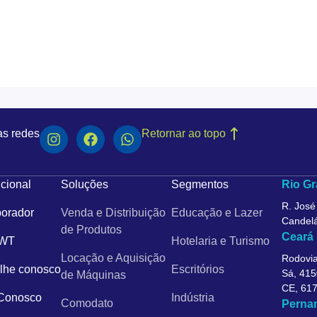
as redes
Retornar ao topo
ucional
Soluções
Segmentos
Rio Gr
R. José
orador
Venda e Distribuição
Educação e Lazer
Candelá
de Produtos
Ceará
 WT
Hotelaria e Turismo
Locação e Aquisição
Rodovia
lhe conosco
Escritórios
Sá, 415
de Máquinas
CE, 61
 Conosco
Indústria
Comodato
Perna