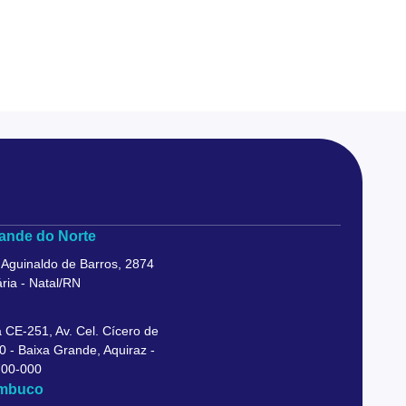
ande do Norte
 Aguinaldo de Barros, 2874
ria - Natal/RN
 CE-251, Av. Cel. Cícero de
0 - Baixa Grande, Aquiraz -
700-000
mbuco