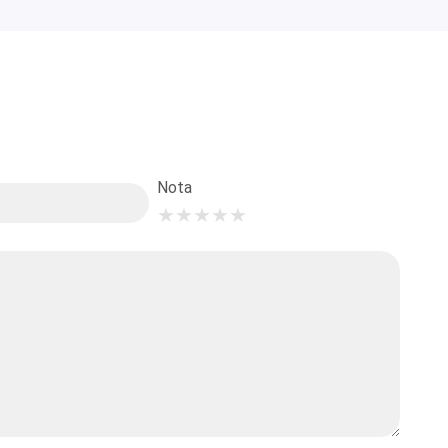
Nota
★
★
★
★
★