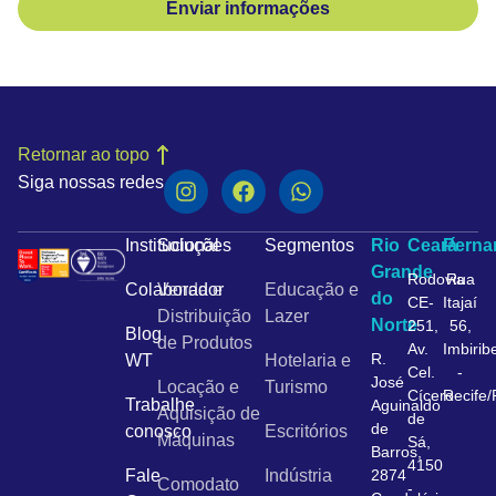
Enviar informações
Retornar ao topo
Siga nossas redes
Institucional
Soluções
Segmentos
Rio
Ceará
Pern
Grande
Rodovia
Rua
Colaborador
Venda e
Educação e
do
CE-
Itajaí
Distribuição
Lazer
Norte
251,
56,
Blog
de Produtos
Av.
Imbirib
R.
WT
Hotelaria e
Cel.
-
José
Locação e
Turismo
Cícero
Recife
Trabalhe
Aguinaldo
Aquisição de
de
de
conosco
Escritórios
Máquinas
Sá,
Barros,
4150
Fale
Indústria
2874
Comodato
-