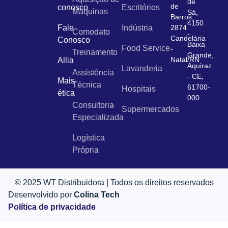
de
de
conosco
Escritórios
Máquinas
Sá,
Barros,
4150
Fale
Indústria
2874
Comodato
-
Candelária
Conosco
Baixa
Food Service
-
Treinamento
Grande,
Natal/RN
Allia
Aquiraz
Lavanderia
Assistência
- CE,
Mais
Técnica
61700-
Hospitais
ética
000
Consultoria
Supermercados
Especializada
Logística
Própria
© 2025 WT Distribuidora | Todos os direitos reservados
Desenvolvido por
Colina Tech
Política de privacidade