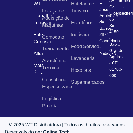
Av.
Imbirib
R.
WT
Hotelaria e
Cel.
-
José
Locação e
Turismo
Cícero
Recife
Trabalhe
Aguinaldo
Aquisição de
de
de
conosco
Escritórios
Máquinas
Sá,
Barros,
4150
Fale
Indústria
2874
Comodato
-
Candelária
Conosco
Baixa
Food Service
-
Treinamento
Grande,
Natal/RN
Allia
Aquiraz
Lavanderia
Assistência
- CE,
Mais
Técnica
61700-
Hospitais
ética
000
Consultoria
Supermercados
Especializada
Logística
Própria
© 2025 WT Distribuidora | Todos os direitos reservados
Desenvolvido por
Colina Tech