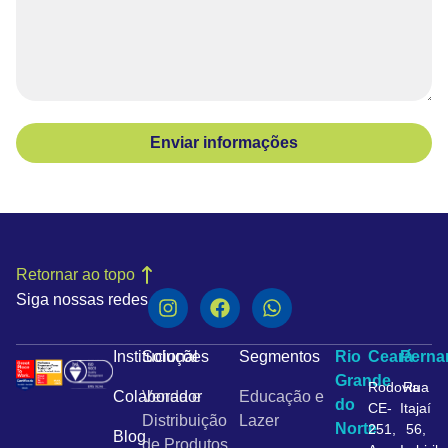
Enviar informações
Retornar ao topo
Siga nossas redes
Institucional
Soluções
Segmentos
Rio
Ceará
Pern
Grande
Rodovia
Rua
Colaborador
Venda e
Educação e
do
CE-
Itajaí
Distribuição
Lazer
Norte
251,
56,
Blog
de Produtos