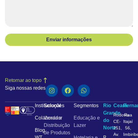
Enviar informações
Retornar ao topo
Siga nossas redes
Institucional
Soluções
Segmentos
Rio
Ceará
Pern
Grande
Rodovia
Rua
Colaborador
Venda e
Educação e
do
CE-
Itajaí
Distribuição
Lazer
Norte
251,
56,
Blog
de Produtos
Av.
Imbirib
R.
WT
Hotelaria e