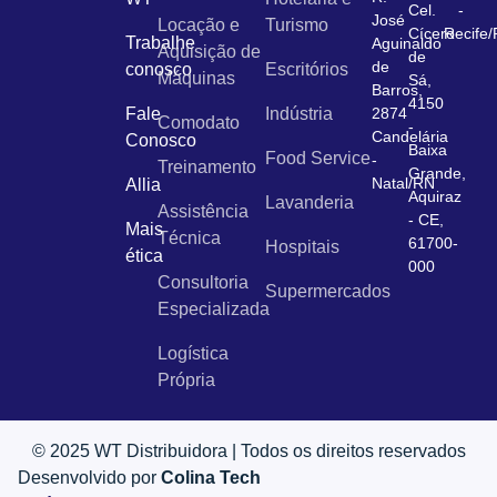
Cel.
-
José
Locação e
Turismo
Cícero
Recife
Trabalhe
Aguinaldo
Aquisição de
de
de
conosco
Escritórios
Máquinas
Sá,
Barros,
4150
Fale
Indústria
2874
Comodato
-
Candelária
Conosco
Baixa
Food Service
-
Treinamento
Grande,
Natal/RN
Allia
Aquiraz
Lavanderia
Assistência
- CE,
Mais
Técnica
61700-
Hospitais
ética
000
Consultoria
Supermercados
Especializada
Logística
Própria
© 2025 WT Distribuidora | Todos os direitos reservados
Desenvolvido por
Colina Tech