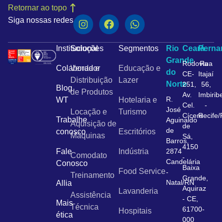
Retornar ao topo
Siga nossas redes
Institucional
Soluções
Segmentos
Rio
Ceará
Pern
Grande
Rodovia
Rua
Colaborador
Venda e
Educação e
do
CE-
Itajaí
Distribuição
Lazer
Norte
251,
56,
Blog
de Produtos
Av.
Imbirib
R.
WT
Hotelaria e
Cel.
-
José
Locação e
Turismo
Cícero
Recife
Trabalhe
Aguinaldo
Aquisição de
de
de
conosco
Escritórios
Máquinas
Sá,
Barros,
4150
Fale
Indústria
2874
Comodato
-
Candelária
Conosco
Baixa
Food Service
-
Treinamento
Grande,
Natal/RN
Allia
Aquiraz
Lavanderia
Assistência
- CE,
Mais
Técnica
61700-
Hospitais
ética
000