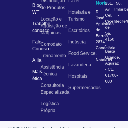
Distribuição
Lazer
Norte
251,
56,
Blog
de Produtos
Av.
Imbirib
R.
WT
Hotelaria e
Cel.
-
José
Locação e
Turismo
Cícero
Recife
Trabalhe
Aguinaldo
Aquisição de
de
de
conosco
Escritórios
Máquinas
Sá,
Barros,
4150
Fale
Indústria
2874
Comodato
-
Candelária
Conosco
Baixa
Food Service
-
Treinamento
Grande,
Natal/RN
Allia
Aquiraz
Lavanderia
Assistência
- CE,
Mais
Técnica
61700-
Hospitais
ética
000
Consultoria
Supermercados
Especializada
Logística
Própria