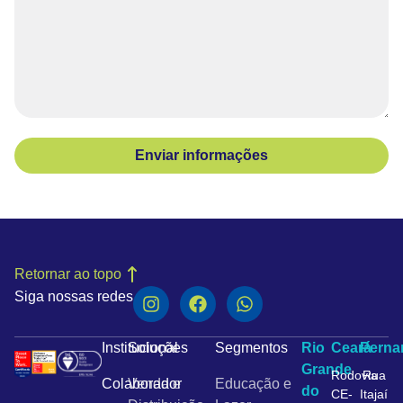
Enviar informações
Retornar ao topo
Siga nossas redes
Institucional
Soluções
Segmentos
Rio
Ceará
Pern
Grande
Rodovia
Rua
Colaborador
Venda e
Educação e
do
CE-
Itajaí