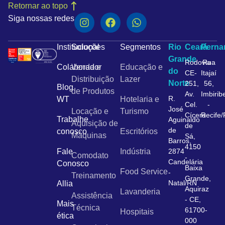
Retornar ao topo
Siga nossas redes
Institucional
Soluções
Segmentos
Rio
Ceará
Pern
Grande
Rodovia
Rua
Colaborador
Venda e
Educação e
do
CE-
Itajaí
Distribuição
Lazer
Norte
251,
56,
Blog
de Produtos
Av.
Imbirib
R.
WT
Hotelaria e
Cel.
-
José
Locação e
Turismo
Cícero
Recife
Trabalhe
Aguinaldo
Aquisição de
de
de
conosco
Escritórios
Máquinas
Sá,
Barros,
4150
Fale
Indústria
2874
Comodato
-
Candelária
Conosco
Baixa
Food Service
-
Treinamento
Grande,
Natal/RN
Allia
Aquiraz
Lavanderia
Assistência
- CE,
Mais
Técnica
61700-
Hospitais
ética
000