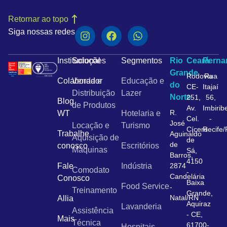
Retornar ao topo
Siga nossas redes
Institucional
Soluções
Segmentos
Rio
Ceará
Pern
Grande
Rodovia
Rua
Colaborador
Venda e
Educação e
do
CE-
Itajaí
Distribuição
Lazer
Norte
251,
56,
Blog
de Produtos
Av.
Imbirib
R.
WT
Hotelaria e
Cel.
-
José
Locação e
Turismo
Cícero
Recife
Trabalhe
Aguinaldo
Aquisição de
de
de
conosco
Escritórios
Máquinas
Sá,
Barros,
4150
Fale
Indústria
2874
Comodato
-
Candelária
Conosco
Baixa
Food Service
-
Treinamento
Grande,
Natal/RN
Allia
Aquiraz
Lavanderia
Assistência
- CE,
Mais
Técnica
61700-
Hospitais