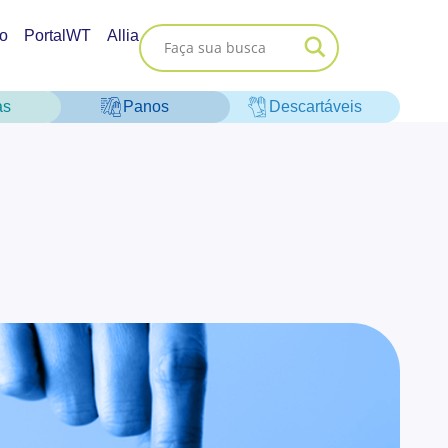
o
PortalWT
Allia
as
Panos
Descartáveis