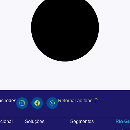
as redes
Retornar ao topo
ucional
Soluções
Segmentos
Rio Gr