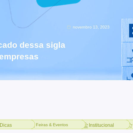
novembro 13, 2023
cado dessa sigla
s empresas
Feiras & Eventos
Dicas
Institucional