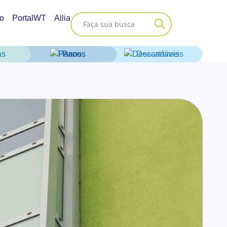
o
PortalWT
Allia
as
Panos
Descartáveis