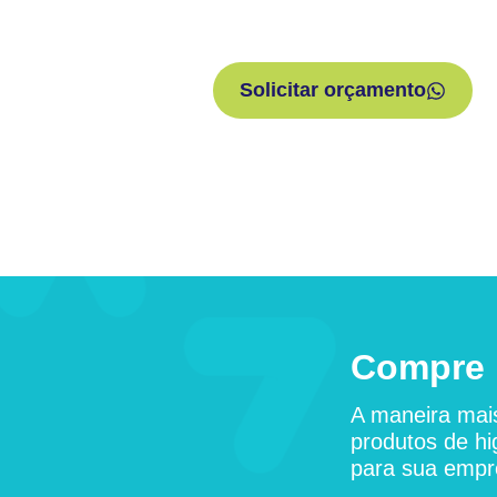
Solicitar orçamento
Compre 
A maneira mais
produtos de hi
para sua empr