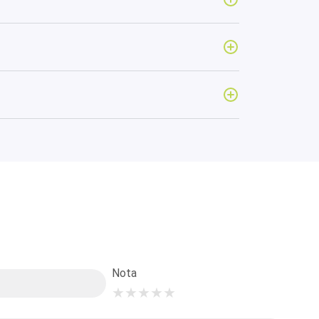
Nota
★
★
★
★
★