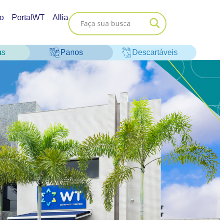
o
PortalWT
Allia
as
Panos
Descartáveis