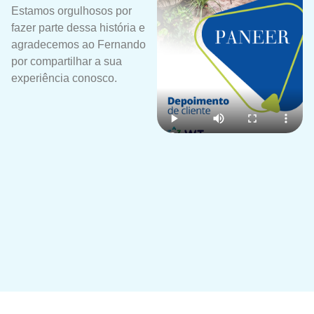
Estamos orgulhosos por
A 
fazer parte dessa história e
Ho
agradecemos ao Fernando
el
por compartilhar a sua
h
experiência conosco.
de
tr
se
vi
qu
Co
Gi
ma