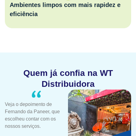
Ambientes limpos com mais rapidez e
eficiência
Quem já confia na WT
Distribuidora
Veja o depoimento de
Ex
Fernando da Paneer, que
qu
escolheu contar com os
e 
nossos serviços.
li
ca