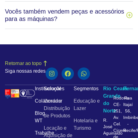
Vocês também vendem peças e acessórios
para as máquinas?
Retornar ao topo
Siga nossas redes
Institucional
Soluções
Segmentos
Rio
Ceará
Pern
Grande
Rodovia
Rua
Colaborador
Venda e
Educação e
do
CE-
Itajaí
Distribuição
Lazer
Norte
251,
56,
Blog
de Produtos
Av.
Imbirib
R.
WT
Hotelaria e
Cel.
-
José
Locação e
Turismo
Cícero
Recife
Trabalhe
Aguinaldo
Aquisição de
de