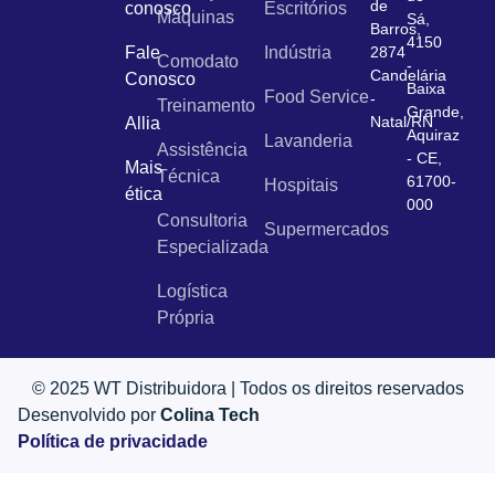
de
conosco
Escritórios
Máquinas
Sá,
Barros,
4150
Fale
Indústria
2874
Comodato
-
Candelária
Conosco
Baixa
Food Service
-
Treinamento
Grande,
Natal/RN
Allia
Aquiraz
Lavanderia
Assistência
- CE,
Mais
Técnica
61700-
Hospitais
ética
000
Consultoria
Supermercados
Especializada
Logística
Própria
© 2025 WT Distribuidora | Todos os direitos reservados
Desenvolvido por
Colina Tech
Política de privacidade