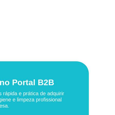
no Portal B2B
 rápida e prática de adquirir
giene e limpeza profissional
esa.