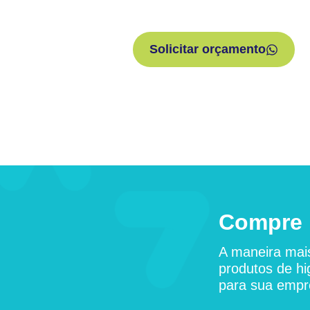
Solicitar orçamento
Compre 
A maneira mais
produtos de hi
para sua empr