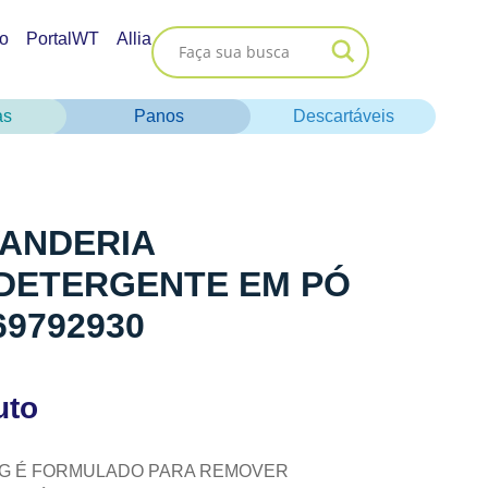
o
PortalWT
Allia
as
Panos
Descartáveis
VANDERIA
 DETERGENTE EM PÓ
69792930
uto
KG É FORMULADO PARA REMOVER