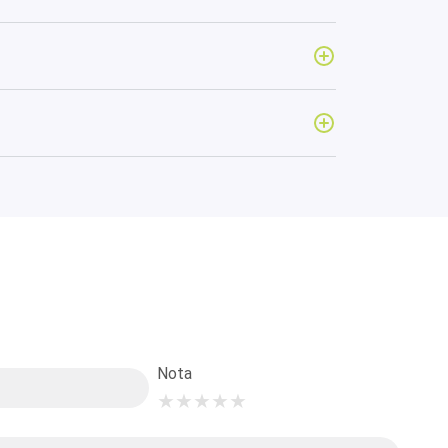
Nota
★
★
★
★
★