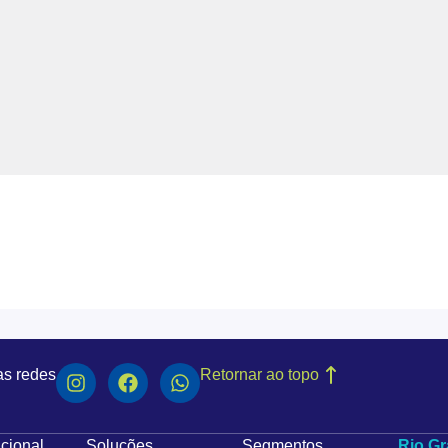
as redes
Retornar ao topo
ucional
Soluções
Segmentos
Rio Gr