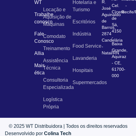
R.
WT
Hotelaria e
Cel.
-
José
Locação e
Turismo
Cícero
Recife
Trabalhe
Aguinaldo
Aquisição de
de
de
conosco
Escritórios
Máquinas
Sá,
Barros,
4150
Fale
Indústria
2874
Comodato
-
Candelária
Conosco
Baixa
Food Service
-
Treinamento
Grande,
Natal/RN
Allia
Aquiraz
Lavanderia
Assistência
- CE,
Mais
Técnica
61700-
Hospitais
ética
000
Consultoria
Supermercados
Especializada
Logística
Própria
© 2025 WT Distribuidora | Todos os direitos reservados
Desenvolvido por
Colina Tech