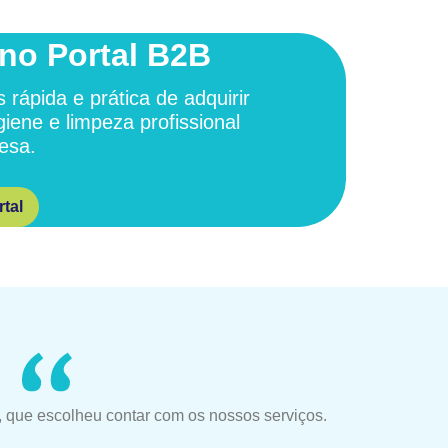
no Portal B2B
 rápida e prática de adquirir
giene e limpeza profissional
esa.
tal
 que escolheu contar com os nossos serviços.