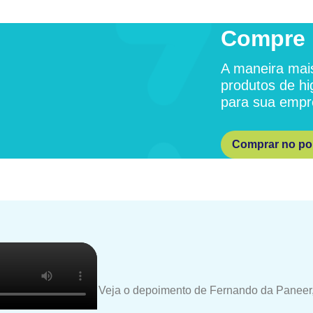
Compre 
A maneira mais
produtos de hi
para sua empr
Comprar no por
Veja o depoimento de Fernando da Paneer,