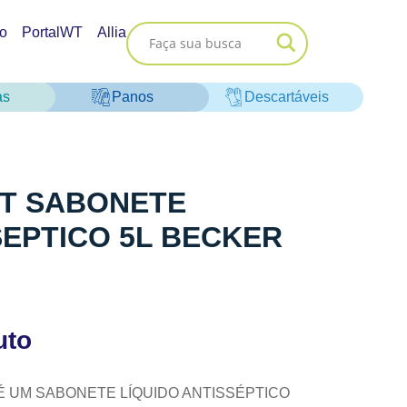
o
PortalWT
Allia
as
Panos
Descartáveis
PT SABONETE
SEPTICO 5L BECKER
uto
É UM SABONETE LÍQUIDO ANTISSÉPTICO