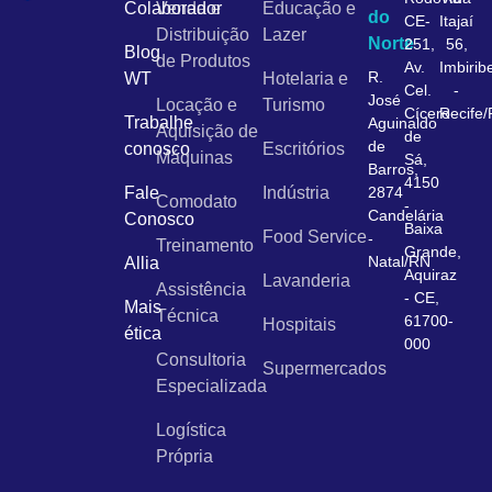
Colaborador
Venda e
Educação e
do
CE-
Itajaí
Distribuição
Lazer
Norte
251,
56,
Blog
de Produtos
Av.
Imbirib
R.
WT
Hotelaria e
Cel.
-
José
Locação e
Turismo
Cícero
Recife
Trabalhe
Aguinaldo
Aquisição de
de
de
conosco
Escritórios
Máquinas
Sá,
Barros,
4150
Fale
Indústria
2874
Comodato
-
Candelária
Conosco
Baixa
Food Service
-
Treinamento
Grande,
Natal/RN
Allia
Aquiraz
Lavanderia
Assistência
- CE,
Mais
Técnica
61700-
Hospitais
ética
000
Consultoria
Supermercados
Especializada
Logística
Própria