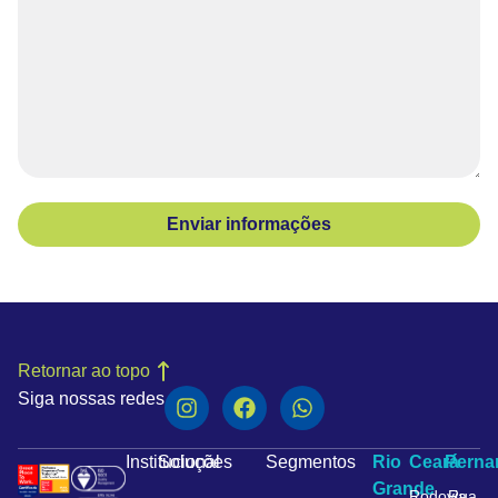
Enviar informações
Retornar ao topo
Siga nossas redes
Institucional
Soluções
Segmentos
Rio
Ceará
Pern
Grande
Rodovia
Rua