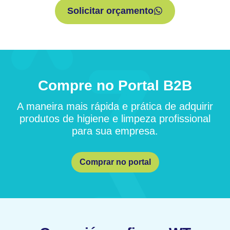
Solicitar orçamento
Compre no Portal B2B
A maneira mais rápida e prática de adquirir
produtos de higiene e limpeza profissional
para sua empresa.
Comprar no portal