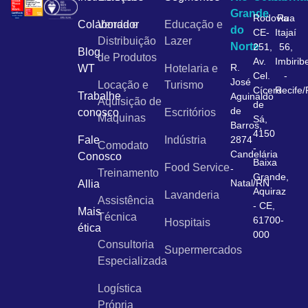
Grande
Rodovia
Rua
Colaborador
Venda e
Educação e
do
CE-
Itajaí
Distribuição
Lazer
Norte
251,
56,
Blog
de Produtos
Av.
Imbirib
R.
WT
Hotelaria e
Cel.
-
José
Locação e
Turismo
Cícero
Recife
Trabalhe
Aguinaldo
Aquisição de
de
de
conosco
Escritórios
Máquinas
Sá,
Barros,
4150
Fale
Indústria
2874
Comodato
-
Candelária
Conosco
Baixa
Food Service
-
Treinamento
Grande,
Natal/RN
Allia
Aquiraz
Lavanderia
Assistência
- CE,
Mais
Técnica
61700-
Hospitais
ética
000
Consultoria
Supermercados
Especializada
Logística
Própria