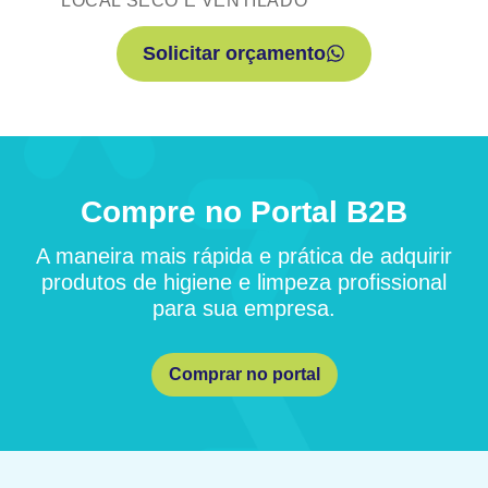
LOCAL SECO E VENTILADO
Solicitar orçamento
Compre no Portal B2B
A maneira mais rápida e prática de adquirir
produtos de higiene e limpeza profissional
para sua empresa.
Comprar no portal