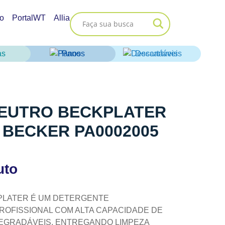
o
PortalWT
Allia
as
Panos
Descartáveis
EUTRO BECKPLATER
 BECKER PA0002005
uto
PLATER É UM DETERGENTE
OFISSIONAL COM ALTA CAPACIDADE DE
DEGRADÁVEIS, ENTREGANDO LIMPEZA