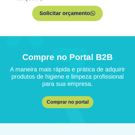
Solicitar orçamento
Compre no Portal B2B
A maneira mais rápida e prática de adquirir
produtos de higiene e limpeza profissional
para sua empresa.
Comprar no portal