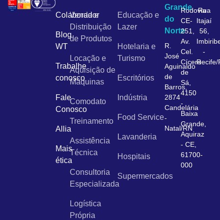
Grande
Rodovia
Rua
Colaborador
Venda e
Educação e
do
CE-
Itajaí
Distribuição
Lazer
Norte
251,
56,
Blog
de Produtos
Av.
Imbirib
R.
WT
Hotelaria e
Cel.
-
José
Locação e
Turismo
Cícero
Recife
Trabalhe
Aguinaldo
Aquisição de
de
de
conosco
Escritórios
Máquinas
Sá,
Barros,
4150
Fale
Indústria
2874
Comodato
-
Candelária
Conosco
Baixa
Food Service
-
Treinamento
Grande,
Natal/RN
Allia
Aquiraz
Lavanderia
Assistência
- CE,
Mais
Técnica
61700-
Hospitais
ética
000
Consultoria
Supermercados
Especializada
Logística
Própria