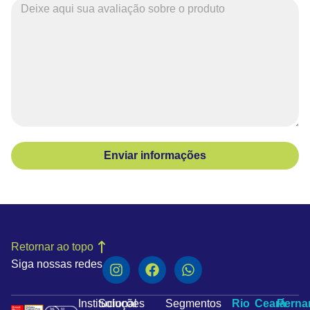
Enviar informações
Retornar ao topo
Siga nossas redes
Institucional
Soluções
Segmentos
Rio
Ceará
Pern