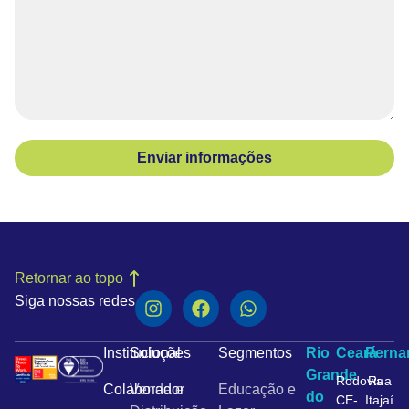
Enviar informações
Retornar ao topo
Siga nossas redes
Institucional
Soluções
Segmentos
Rio
Ceará
Pern
Grande
Rodovia
Rua
Colaborador
Venda e
Educação e
do
CE-
Itajaí