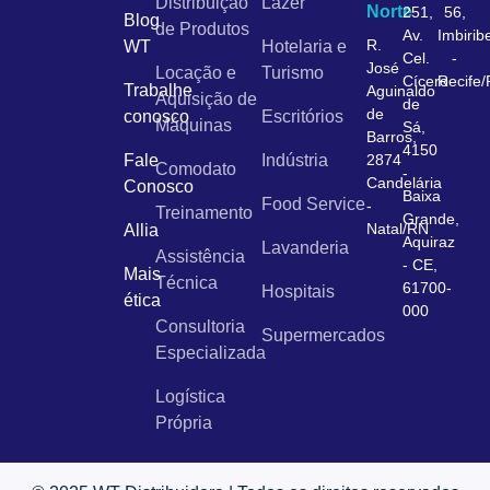
Distribuição
Lazer
Norte
251,
56,
Blog
de Produtos
Av.
Imbirib
R.
WT
Hotelaria e
Cel.
-
José
Locação e
Turismo
Cícero
Recife
Trabalhe
Aguinaldo
Aquisição de
de
de
conosco
Escritórios
Máquinas
Sá,
Barros,
4150
Fale
Indústria
2874
Comodato
-
Candelária
Conosco
Baixa
Food Service
-
Treinamento
Grande,
Natal/RN
Allia
Aquiraz
Lavanderia
Assistência
- CE,
Mais
Técnica
61700-
Hospitais
ética
000
Consultoria
Supermercados
Especializada
Logística
Própria