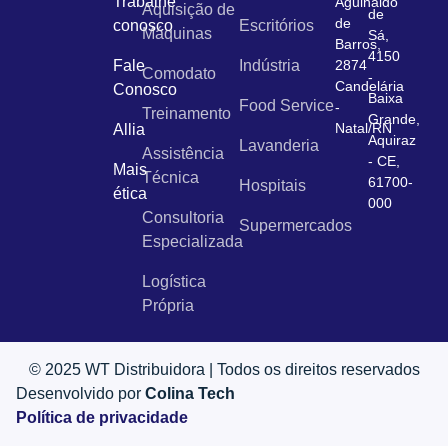
Trabalhe
Aguinaldo
Aquisição de
de
de
conosco
Escritórios
Máquinas
Sá,
Barros,
4150
Fale
Indústria
2874
Comodato
-
Candelária
Conosco
Baixa
Food Service
-
Treinamento
Grande,
Natal/RN
Allia
Aquiraz
Lavanderia
Assistência
- CE,
Mais
Técnica
61700-
Hospitais
ética
000
Consultoria
Supermercados
Especializada
Logística
Própria
© 2025 WT Distribuidora | Todos os direitos reservados
Desenvolvido por
Colina Tech
Política de privacidade