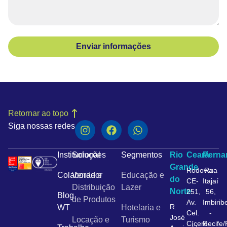
Enviar informações
Retornar ao topo
Siga nossas redes
Institucional
Soluções
Segmentos
Rio
Ceará
Pern
Grande
Rodovia
Rua
Colaborador
Venda e
Educação e
do
CE-
Itajaí
Distribuição
Lazer
Norte
251,
56,
Blog
de Produtos
Av.
Imbirib
R.
WT
Hotelaria e
Cel.
-
José
Locação e
Turismo
Cícero
Recife