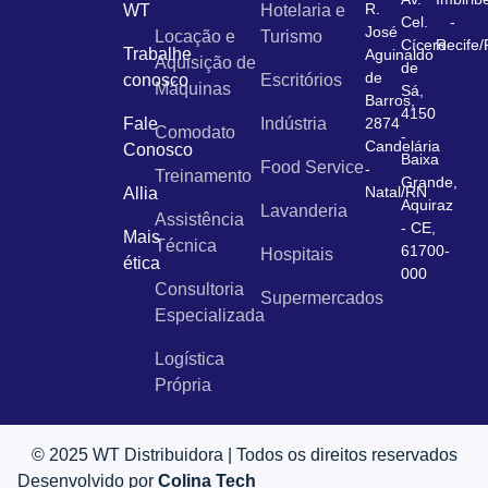
R.
WT
Hotelaria e
Cel.
-
José
Locação e
Turismo
Cícero
Recife
Trabalhe
Aguinaldo
Aquisição de
de
de
conosco
Escritórios
Máquinas
Sá,
Barros,
4150
Fale
Indústria
2874
Comodato
-
Candelária
Conosco
Baixa
Food Service
-
Treinamento
Grande,
Natal/RN
Allia
Aquiraz
Lavanderia
Assistência
- CE,
Mais
Técnica
61700-
Hospitais
ética
000
Consultoria
Supermercados
Especializada
Logística
Própria
© 2025 WT Distribuidora | Todos os direitos reservados
Desenvolvido por
Colina Tech