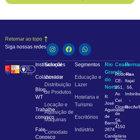
Retornar ao topo
Siga nossas redes
Institucional
Soluções
Segmentos
Rio
Ceará
Pern
Grande
Rodovia
Rua
Colaborador
Venda e
Educação e
do
CE-
Itajaí
Distribuição
Lazer
Norte
251,
56,
Blog
de Produtos
Av.
Imbirib
R.
WT
Hotelaria e
Cel.
-
José
Locação e
Turismo
Cícero
Recife
Trabalhe
Aguinaldo
Aquisição de
de
de
conosco
Escritórios
Máquinas
Sá,
Barros,
4150
Fale
Indústria
2874
Comodato
-
Candelária
Conosco
Baixa