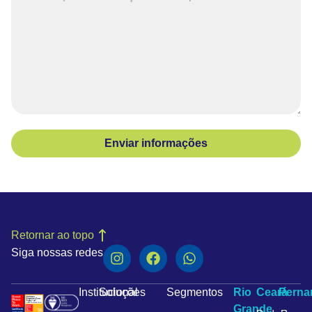
Enviar informações
Retornar ao topo
Siga nossas redes
Institucional
Soluções
Segmentos
Rio
Ceará
Pern
Grande