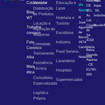
Rodovia
Rua
Colaborador
Venda e
Educação e
do
CE-
Itajaí
Distribuição
Lazer
Norte
251,
56,
Blog
de Produtos
Av.
Imbirib
R.
WT
Hotelaria e
Cel.
-
José
Locação e
Turismo
Cícero
Recife
Trabalhe
Aguinaldo
Aquisição de
de
de
conosco
Escritórios
Máquinas
Sá,
Barros,
4150
Fale
Indústria
2874
Comodato
-
Candelária
Conosco
Baixa
Food Service
-
Treinamento
Grande,
Natal/RN
Allia
Aquiraz
Lavanderia
Assistência
- CE,
Mais
Técnica
61700-
Hospitais
ética
000
Consultoria
Supermercados
Especializada
Logística
Própria