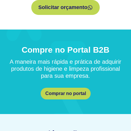
Solicitar orçamento
Compre no Portal B2B
A maneira mais rápida e prática de adquirir
produtos de higiene e limpeza profissional
para sua empresa.
Comprar no portal