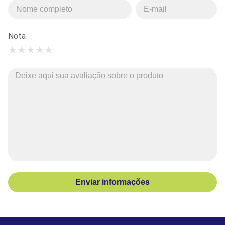
Nota
★
★
★
★
★
Enviar informações