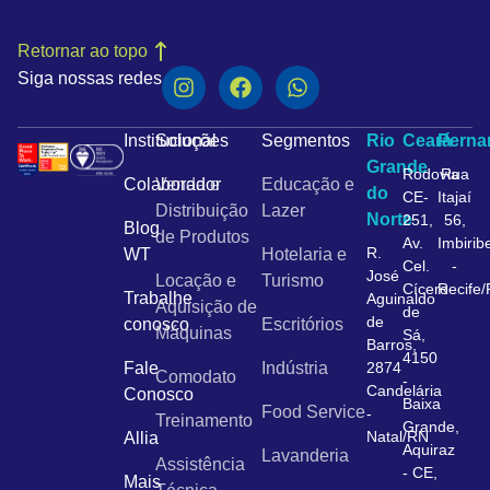
Retornar ao topo
Siga nossas redes
Institucional
Soluções
Segmentos
Rio
Ceará
Pern
Grande
Rodovia
Rua
Colaborador
Venda e
Educação e
do
CE-
Itajaí
Distribuição
Lazer
Norte
251,
56,
Blog
de Produtos
Av.
Imbirib
R.
WT
Hotelaria e
Cel.
-
José
Locação e
Turismo
Cícero
Recife
Trabalhe
Aguinaldo
Aquisição de
de
de
conosco
Escritórios
Máquinas
Sá,
Barros,
4150
Fale
Indústria
2874
Comodato
-
Candelária
Conosco
Baixa
Food Service
-
Treinamento
Grande,
Natal/RN
Allia
Aquiraz
Lavanderia
Assistência
- CE,
Mais