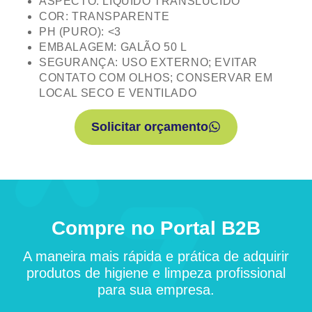
ASPECTO: LIQUIDO TRANSLÚCIDO
COR: TRANSPARENTE
PH (PURO): <3
EMBALAGEM: GALÃO 50 L
SEGURANÇA: USO EXTERNO; EVITAR
CONTATO COM OLHOS; CONSERVAR EM
LOCAL SECO E VENTILADO
Solicitar orçamento
Compre no Portal B2B
A maneira mais rápida e prática de adquirir
produtos de higiene e limpeza profissional
para sua empresa.