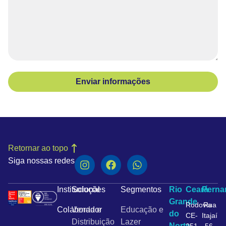
Enviar informações
Retornar ao topo
Siga nossas redes
Institucional
Soluções
Segmentos
Rio
Ceará
Pern
Grande
Rodovia
Rua
Colaborador
Venda e
Educação e
do
CE-
Itajaí
Distribuição
Lazer
Norte
251,
56,