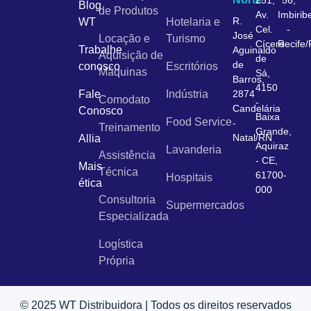
Blog
de Produtos
Av.
Imbirib
R.
WT
Hotelaria e
Cel.
-
José
Locação e
Turismo
Cícero
Recife
Trabalhe
Aguinaldo
Aquisição de
de
de
conosco
Escritórios
Máquinas
Sá,
Barros,
4150
Fale
Indústria
2874
Comodato
-
Candelária
Conosco
Baixa
Food Service
-
Treinamento
Grande,
Natal/RN
Allia
Aquiraz
Lavanderia
Assistência
- CE,
Mais
Técnica
61700-
Hospitais
ética
000
Consultoria
Supermercados
Especializada
Logística
Própria
© 2025 WT Distribuidora | Todos os direitos reservados