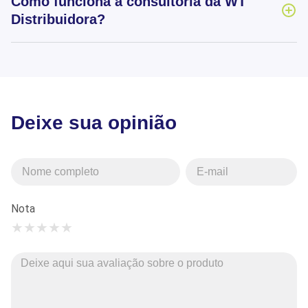
Como funciona a consultoria da WT
Distribuidora?
Deixe sua opinião
Nota
★
★
★
★
★