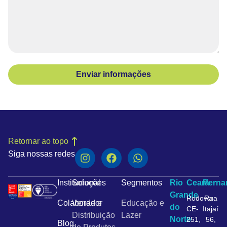
Enviar informações
Retornar ao topo
Siga nossas redes
Institucional
Soluções
Segmentos
Rio
Ceará
Pern
Grande
Rodovia
Rua
Colaborador
Venda e
Educação e
do
CE-
Itajaí
Distribuição
Lazer
Norte
251,
56,
Blog