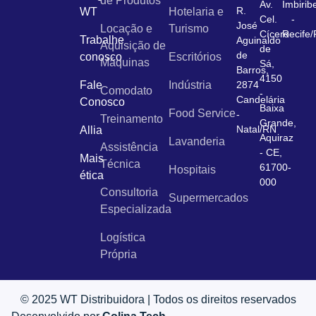
de Produtos
Av.
Imbirib
R.
WT
Hotelaria e
Cel.
-
José
Locação e
Turismo
Cícero
Recife
Trabalhe
Aguinaldo
Aquisição de
de
de
conosco
Escritórios
Máquinas
Sá,
Barros,
4150
Fale
Indústria
2874
Comodato
-
Candelária
Conosco
Baixa
Food Service
-
Treinamento
Grande,
Natal/RN
Allia
Aquiraz
Lavanderia
Assistência
- CE,
Mais
Técnica
61700-
Hospitais
ética
000
Consultoria
Supermercados
Especializada
Logística
Própria
© 2025 WT Distribuidora | Todos os direitos reservados