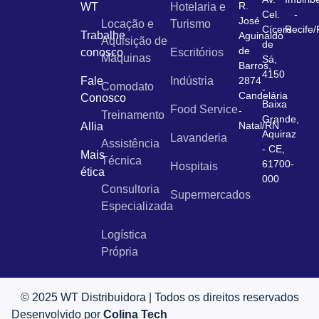
R.
WT
Hotelaria e
Cel.
-
José
Locação e
Turismo
Cícero
Recife
Trabalhe
Aguinaldo
Aquisição de
de
de
conosco
Escritórios
Máquinas
Sá,
Barros,
4150
Fale
Indústria
2874
Comodato
-
Candelária
Conosco
Baixa
Food Service
-
Treinamento
Grande,
Natal/RN
Allia
Aquiraz
Lavanderia
Assistência
- CE,
Mais
Técnica
61700-
Hospitais
ética
000
Consultoria
Supermercados
Especializada
Logística
Própria
© 2025 WT Distribuidora | Todos os direitos reservados
Desenvolvido por
Colina Tech