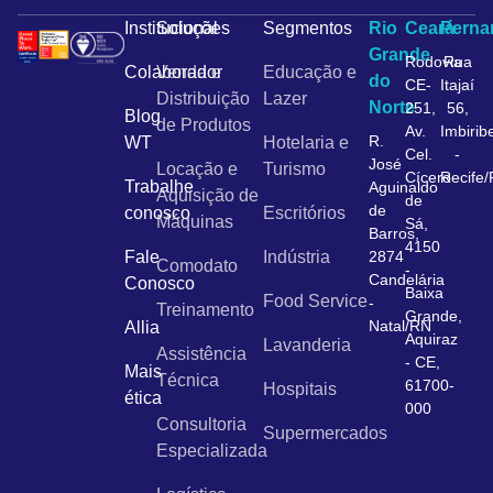
Institucional
Soluções
Segmentos
Rio
Ceará
Pern
Grande
Rodovia
Rua
Colaborador
Venda e
Educação e
do
CE-
Itajaí
Distribuição
Lazer
Norte
251,
56,
Blog
de Produtos
Av.
Imbirib
R.
WT
Hotelaria e
Cel.
-
José
Locação e
Turismo
Cícero
Recife
Trabalhe
Aguinaldo
Aquisição de
de
de
conosco
Escritórios
Máquinas
Sá,
Barros,
4150
Fale
Indústria
2874
Comodato
-
Candelária
Conosco
Baixa
Food Service
-
Treinamento
Grande,
Natal/RN
Allia
Aquiraz
Lavanderia
Assistência
- CE,
Mais
Técnica
61700-
Hospitais
ética
000
Consultoria
Supermercados
Especializada