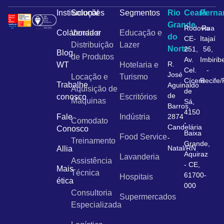
Institucional
Soluções
Segmentos
Rio
Ceará
Pern
Grande
Rodovia
Rua
Colaborador
Venda e
Educação e
do
CE-
Itajaí
Distribuição
Lazer
Norte
251,
56,
Blog
de Produtos
Av.
Imbirib
R.
WT
Hotelaria e
Cel.
-
José
Locação e
Turismo
Cícero
Recife
Trabalhe
Aguinaldo
Aquisição de
de
de
conosco
Escritórios
Máquinas
Sá,
Barros,
4150
Fale
Indústria
2874
Comodato
-
Candelária
Conosco
Baixa
Food Service
-
Treinamento
Grande,
Natal/RN
Allia
Aquiraz
Lavanderia
Assistência
- CE,
Mais
Técnica
61700-
Hospitais
ética
000
Consultoria
Supermercados
Especializada